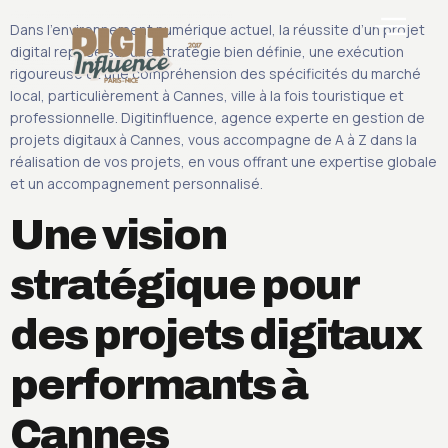
Dans l’environnement numérique actuel, la réussite d’un projet
digital repose sur une stratégie bien définie, une exécution
rigoureuse et une compréhension des spécificités du marché
local, particulièrement à Cannes, ville à la fois touristique et
professionnelle. Digitinfluence, agence experte en gestion de
S
projets digitaux à Cannes, vous accompagne de A à Z dans la
réalisation de vos projets, en vous offrant une expertise globale
et un accompagnement personnalisé.
Une vision
stratégique pour
des projets digitaux
performants à
Cannes