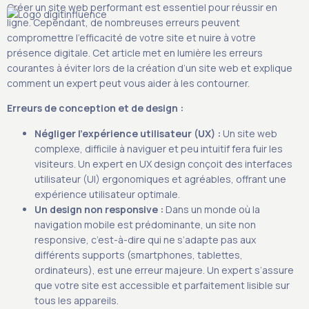
Créer un site web performant est essentiel pour réussir en
ligne. Cependant, de nombreuses erreurs peuvent
compromettre l’efficacité de votre site et nuire à votre
présence digitale. Cet article met en lumière les erreurs
courantes à éviter lors de la création d’un site web et explique
S
comment un expert peut vous aider à les contourner.
Erreurs de conception et de design :
Négliger l’expérience utilisateur (UX) :
Un site web
complexe, difficile à naviguer et peu intuitif fera fuir les
visiteurs. Un expert en UX design conçoit des interfaces
utilisateur (UI) ergonomiques et agréables, offrant une
expérience utilisateur optimale.
Un design non responsive :
Dans un monde où la
navigation mobile est prédominante, un site non
responsive, c’est-à-dire qui ne s’adapte pas aux
différents supports (smartphones, tablettes,
ordinateurs), est une erreur majeure. Un expert s’assure
que votre site est accessible et parfaitement lisible sur
tous les appareils.